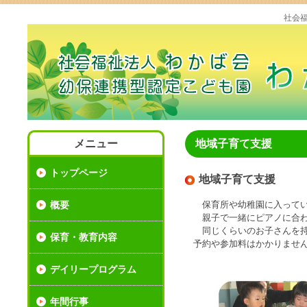
社会
メニュー
地域子育て支援
トップページ
地域子育て支援
概要
保育所や幼稚園に入ってい
親子で一緒にピアノに合わ
同じくらいのお子さんを持
保育・教育内容
予約や参加料はかかりませ
デイリープログラム
年間行事